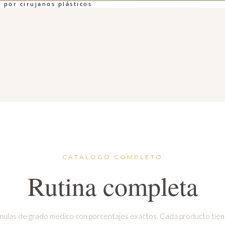
por cirujanos plásticos
CATALOGO COMPLETO
Rutina completa
mulas de grado medico con porcentajes exactos. Cada producto tien