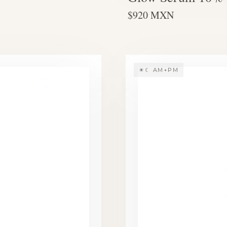
$920 MXN
☀☾ AM+PM