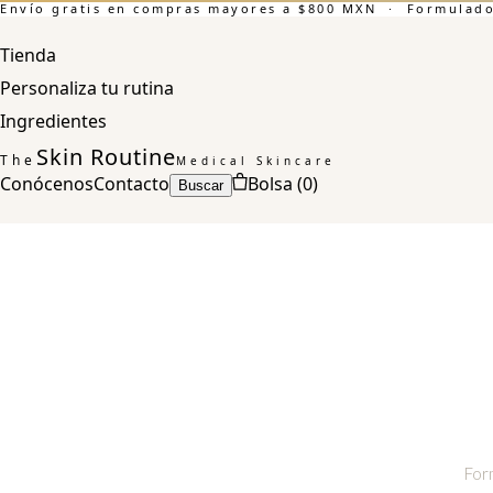
Envío gratis en compras mayores a $800 MXN · Formulado 
Tienda
Personaliza tu rutina
Ingredientes
Skin Routine
The
Medical Skincare
Conócenos
Contacto
Bolsa (
0
)
Buscar
For