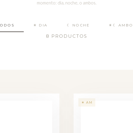
momento: dia, noche, o ambos.
TODOS
☀ DIA
☾ NOCHE
☀☾ AMBO
8 PRODUCTOS
☀ AM