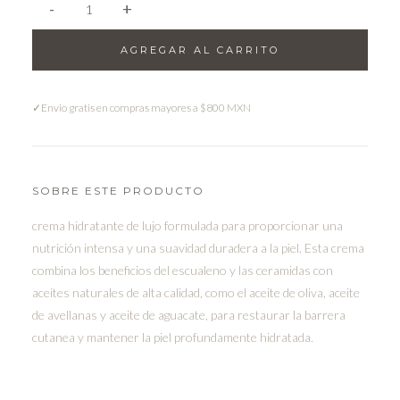
-
+
1
AGREGAR AL CARRITO
✓
Envio gratis en compras mayores a $800 MXN
SOBRE ESTE PRODUCTO
crema hidratante de lujo formulada para proporcionar una
nutrición intensa y una suavidad duradera a la piel. Esta crema
combina los beneficios del escualeno y las ceramidas con
aceites naturales de alta calidad, como el aceite de oliva, aceite
de avellanas y aceite de aguacate, para restaurar la barrera
cutanea y mantener la piel profundamente hidratada.