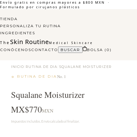
Envío gratis en compras mayores a $800 MXN ·
Formulado por cirujanos plásticos
TIENDA
PERSONALIZA TU RUTINA
INGREDIENTES
Skin Routine
The
Medical Skincare
CONÓCENOS
CONTACTO
BUSCAR
BOLSA (
0
)
INICIO
/
RUTINA DE DIA
/
SQUALANE MOISTURIZER
No. 1
☼
RUTINA DE DIA
Squalane Moisturizer
MX$770
MXN
Impuestos incluidos. Envio calculado al finalizar.