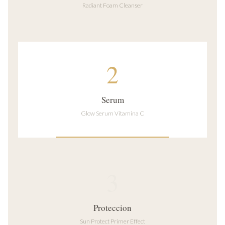
Radiant Foam Cleanser
2
Serum
Glow Serum Vitamina C
3
Proteccion
Sun Protect Primer Effect