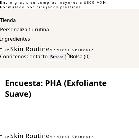
Envío gratis en compras mayores a $800 MXN ·
Formulado por cirujanos plásticos
Tienda
Personaliza tu rutina
Ingredientes
Skin Routine
The
Medical Skincare
Conócenos
Contacto
Bolsa (
0
)
Buscar
Encuesta: PHA (Exfoliante
Suave)
Skin Routine
The
Medical Skincare