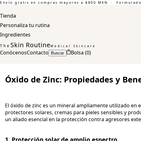
Envío gratis en compras mayores a $800 MXN · Formulado 
Tienda
Personaliza tu rutina
Ingredientes
Skin Routine
The
Medical Skincare
Conócenos
Contacto
Bolsa (
0
)
Buscar
Óxido de Zinc: Propiedades y Benef
El óxido de zinc es un mineral ampliamente utilizado en 
protectores solares, cremas para pieles sensibles y produ
un aliado esencial en la protección contra agresores ext
1. Protección solar de amplio espectro