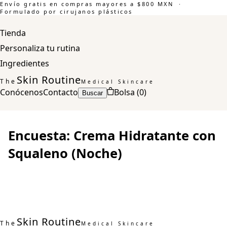
Envío gratis en compras mayores a $800 MXN ·
Formulado por cirujanos plásticos
Tienda
Personaliza tu rutina
Ingredientes
Skin Routine
The
Medical Skincare
Conócenos
Contacto
Bolsa (
0
)
Buscar
Encuesta: Crema Hidratante con
Squaleno (Noche)
Skin Routine
The
Medical Skincare